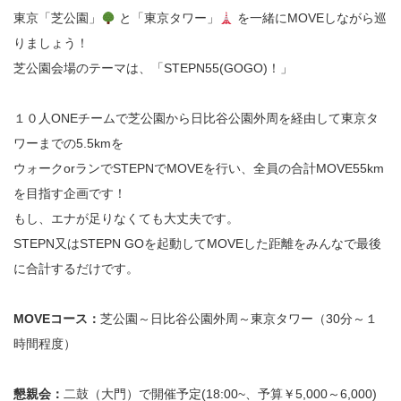
東京「芝公園」
と「東京タワー」
を一緒にMOVEしながら巡
りましょう！
芝公園会場のテーマは、「STEPN55(GOGO)！」
１０人ONEチームで芝公園から日比谷公園外周を経由して東京タ
ワーまでの5.5kmを
ウォークorランでSTEPNでMOVEを行い、全員の合計MOVE55km
を目指す企画です！
もし、エナが足りなくても大丈夫です。
STEPN又はSTEPN GOを起動してMOVEした距離をみんなで最後
に合計するだけです。
MOVEコース：
芝公園～日比谷公園外周～東京タワー（30分～１
時間程度）
懇親会：
二鼓（大門）で開催予定(18:00~、予算￥5,000～6,000)