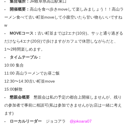
- 集合場所：
JR岐阜県高山駅東口
- 開催概要：
高山を食べ歩きmoveして楽しみましょう！！高山ラ
ーメン食べて古い町並moveして小腹空いたら甘い物もいいですね
w
- MOVEコース：
古い町並までは2エナ(10分)。サッと通り過ぎる
だけなら4エナ(20分)で歩けますがカフェで休憩しながらだと、
1〜2時間楽しめます。
- タイムテーブル：
10:00 集合
11:00 高山ラーメンでお昼ご飯
12:30〜14:30古い町並move
15:00解散
- 懇親会概要
懇親会は私の予定の都合上開催しませんが、残り
の参加者で事前に相談可(私は参加できませんがお店は一緒に考え
ます)
- ローカルリーダー
ジョコアラ
@jokoara07