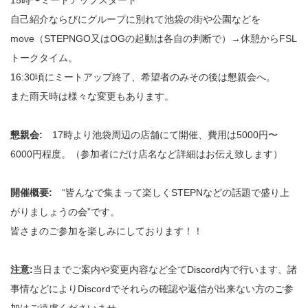
15時〜ミートアップスタート
自己紹介ならびにグループに別れて池袋の街や公園などを
move（STEPNGO又はOGの起動は各自の判断で）→休憩からFSL
トークタイム。
16:30頃にミートアップ終了、希望者のみその後は懇親会へ。
また雨天時は様々な変更もあります。
懇親会:
17時より池袋周辺の店舗にて開催、費用は5000円〜
6000円程度。（参加者にだけ店名など詳細はお伝え致します）
開催概要:
“皆んなで集まって楽しくSTEPNなどの話題で盛り上
がりましょうの会”です。
皆さまのご参加を楽しみにしております！！
注意:
当日までご案内や変更内容など全てDiscord内で行います、諸
事情などによりDiscordでそれらの確認や返信が出来ない方のご参