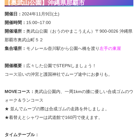
【奥武山公園】沖縄県那覇市
開催日：
2024年11月9日(土)
開催時間：
15:00~17:00
開催場所：
奥武山公園（おうのやまこうえん）〒900-0026 沖縄県
那覇市奥武山町５２
集合場所：
モノレール壺川駅から公園へ橋を渡り
左手の東屋
開催概要：
広々した公園でSTEPNしましょう！
コース沿いの沖宮と護国神社でムーブ途中にお参りも。
MOVEコース：
奥武山公園内、一周1kmの膝に優しい合成ゴムのウ
ォーク＆ランコース
★ 並んでムーブの際は合成ゴムの走路を外しましょ。
★着替えとシャワーは武道館で160円で使えます。
タイムテーブル：