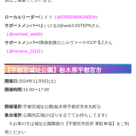
加はご遠慮くださいませ。
ローカルリーダー/
ミドリ（
@GREEN69GREEN
）
サポートメンバー/
まいける2@web3.0STEPNさん
（
@michael_web0
）
サポートメンバー/
満身創痍のニルヴァーナ/CCP
Zさん
（
@nirvana_11111
）
【宇都宮城址公園】栃木県宇都宮市
開催日:
2024年11月9日(土)
開催時間:
15:00〜17:00
開催場所:
宇都宮城址公園(栃木県宇都宮市本丸町1)
集合場所:
公園内広場(のぼりを立ててお待ちしてます)
※お車の方は城址公園隣接の【宇都宮市役所 東駐車場】をご利
用ください