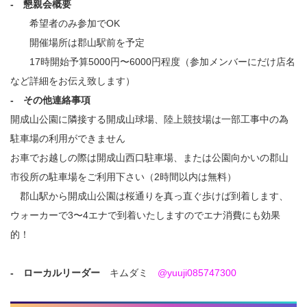
- 懇親会概要
希望者のみ参加でOK
開催場所は郡山駅前を予定
17時開始予算5000円〜6000円程度（参加メンバーにだけ店名
など詳細をお伝え致します）
- その他連絡事項
開成山公園に隣接する開成山球場、陸上競技場は一部工事中の為
駐車場の利用ができません
お車でお越しの際は開成山西口駐車場、または公園向かいの郡山
市役所の駐車場をご利用下さい（2時間以内は無料）
郡山駅から開成山公園は桜通りを真っ直ぐ歩けば到着します、
ウォーカーで3〜4エナで到着いたしますのでエナ消費にも効果
的！
- ローカルリーダー
キムダミ
@yuuji085747300