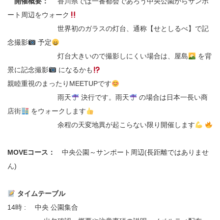
開催概要：
香川県では一番都会であろう中央公園からサンポ
ート周辺をウォーク
世界初のガラスの灯台、通称【せとしるべ】で記
念撮影
予定
灯台大きいので撮影しにくい場合は、屋島
を背
景に記念撮影
になるかも
親睦重視のまったりMEETUPです
雨天
決行です。雨天
の場合は日本一長い商
店街
をウォークします
余程の天変地異が起こらない限り開催します
MOVEコース：
中央公園～サンポート周辺(長距離ではありませ
ん)
タイムテーブル
14時 : 中央 公園集合