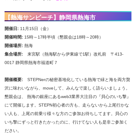
【熱海サンビーチ】静岡県熱海市
開催日:
11月15日（金）
開催時間:
15時～17時半頃（懇親会は18時～20時）
開催場所:
熱海
集合場所:
来宮駅（熱海駅から伊東線で1駅）改札前 〒413-
0017 静岡県熱海市福道町７
開催概要:
STEPNerの秘密基地化している熱海で緑と海を両方贅
沢に味わいながら、moveして、みんなで楽しく語らいましょう。
懇親会は、 熱海の銀座にあるweb3業界大注目の『貝心のいち撃』
にて開催します。STEPN初心者の方も、走らないから上尾行かな
い人も、上尾の前乗り様々な方のご参加お待ちしてます。貝心の
いち撃にずっと行きたかったのに、行けてない人も是非ご参加く
ださい。