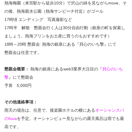
熱海梅園（来宮駅から徒歩10分）で沢山の緑を見ながらmove、そ
の後、熱海親水公園（熱海サンビーチ付近）がゴール
17時頃 エンディング 写真撮影など
17時半 解散 懇親会行く人は30分自由行動（銀座の町を探索し
ましょう。熱海プリンをお土産に買うのもおすすめです）
18時～20時 懇親会: 熱海の銀座にある『貝心のいち撃』にて
懇親会は任意です。
懇親会概要：
熱海の銀座にあるweb3業界大注目の『
貝心のいち
撃
』にて懇親会
予算 5,000円
その他連絡事項：
雨天の場合は、任意で、後楽園ホテルの横にある
オーシャンスパ
のfuua
を予定。オーシャンビュー見ながらの露天風呂は雨でも最
高です。