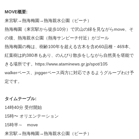
MOVE概要:
来宮駅→熱海梅園→熱海親水公園（ビーチ）
熱海梅園（来宮駅から徒歩10分）で沢山の緑を見ながらmove、そ
の後、熱海親水公園（熱海サンビーチ付近）がゴール
熱海梅園の梅は、樹齢100年を超える古木を含め60品種・469本、
紅葉樹は約380本もあり、のんびり散歩をしながら自然美を堪能で
きる場所です。https://www.ataminews.gr.jp/spot/105
walkerペース、joggerペース両方に対応できるようグループわけ予
定です。
タイムテーブル:
14時40分 受付開始
15時〜 オリエンテーション
15時半～ move
来宮駅→熱海梅園→熱海親水公園（ビーチ）